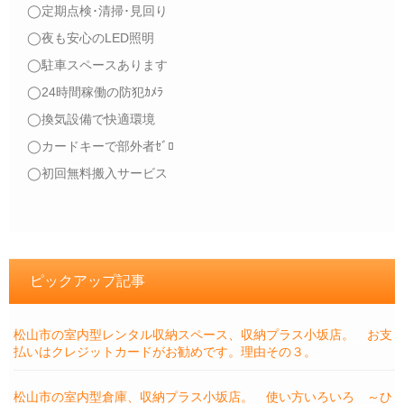
◯定期点検･清掃･見回り
◯夜も安心のLED照明
◯駐車スペースあります
◯24時間稼働の防犯ｶﾒﾗ
◯換気設備で快適環境
◯カードキーで部外者ｾﾞﾛ
◯初回無料搬入サービス
ピックアップ記事
松山市の室内型レンタル収納スペース、収納プラス小坂店。 お支
払いはクレジットカードがお勧めです。理由その３。
松山市の室内型倉庫、収納プラス小坂店。 使い方いろいろ ～ひ