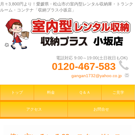
月々3,800円より！愛媛県・松山市の室内型レンタル収納庫・トランク
ルーム・コンテナ「収納プラス小坂店」
0120-467-583
gangan1732@yahoo.co.jp
トップ
料金
Ｑ＆Ａ
ご見学
アクセス
お問合せ