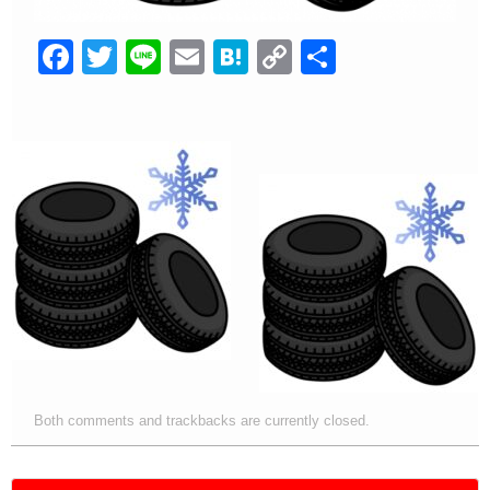
F
T
Li
E
H
C
共
a
wi
n
m
at
o
有
c
tt
e
ail
e
p
e
er
n
y
b
a
Li
o
n
o
k
k
Both comments and trackbacks are currently closed.