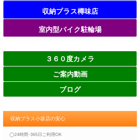
収納プラス樽味店
室内型バイク駐輪場
３６０度カメラ
ご案内動画
ブログ
収納プラス小坂店の安心
◯24時間･365日ご利用OK