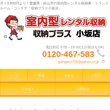
月々3,800円より！愛媛県・松山市の室内型レンタル収納庫・トランク
ルーム・コンテナ「収納プラス小坂店」
0120-467-583
gangan1732@yahoo.co.jp
トップ
料金
Ｑ＆Ａ
ご見学
アクセス
お問合せ