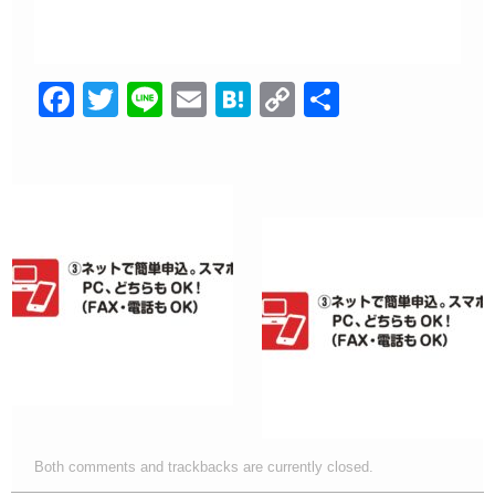
F
T
Li
E
H
C
共
a
wi
n
m
at
o
有
c
tt
e
ail
e
p
e
er
n
y
b
a
Li
o
n
o
k
k
Both comments and trackbacks are currently closed.