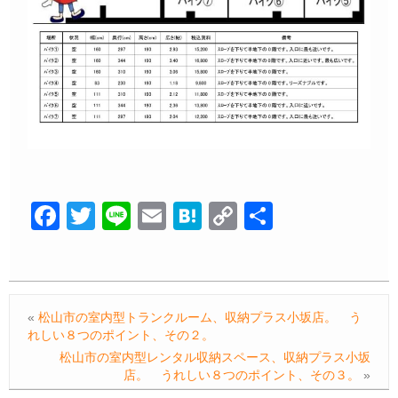
F
T
Li
E
H
C
共
a
wi
n
m
at
o
有
c
tt
e
ail
e
p
e
er
n
y
«
松山市の室内型トランクルーム、収納プラス小坂店。 う
b
a
Li
れしい８つのポイント、その２。
o
n
松山市の室内型レンタル収納スペース、収納プラス小坂
店。 うれしい８つのポイント、その３。
»
o
k