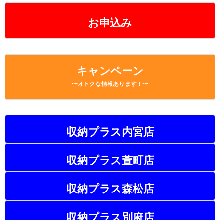
k
お申込み
キャンペーン
〜オトクな情報あります！〜
収納プラス内宮店
収納プラス萱町店
収納プラス森松店
収納プラス別府店