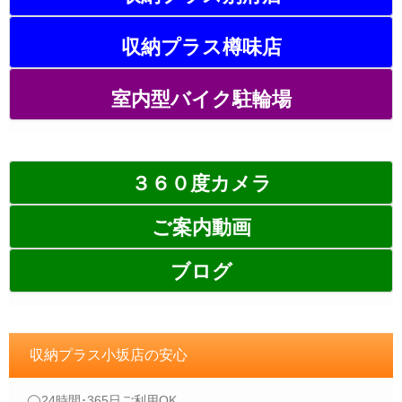
収納プラス樽味店
室内型バイク駐輪場
３６０度カメラ
ご案内動画
ブログ
収納プラス小坂店の安心
◯24時間･365日ご利用OK