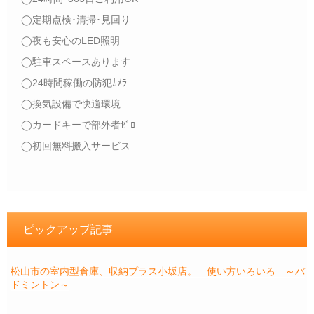
◯定期点検･清掃･見回り
◯夜も安心のLED照明
◯駐車スペースあります
◯24時間稼働の防犯ｶﾒﾗ
◯換気設備で快適環境
◯カードキーで部外者ｾﾞﾛ
◯初回無料搬入サービス
ピックアップ記事
松山市の室内型倉庫、収納プラス小坂店。 使い方いろいろ ～バ
ドミントン～