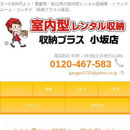
月々3,800円より！愛媛県・松山市の室内型レンタル収納庫・トランク
ルーム・コンテナ「収納プラス小坂店」
0120-467-583
gangan1732@yahoo.co.jp
トップ
料金
Ｑ＆Ａ
ご見学
アクセス
お問合せ