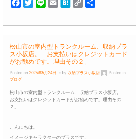
F
T
Li
E
H
C
共
a
wi
n
m
at
o
有
c
tt
e
ail
e
p
e
er
n
y
b
a
Li
松山市の室内型トランクルーム、収納プラ
o
n
ス小坂店。 お支払いはクレジットカード
o
k
がお勧めです。理由その２。
k
Posted on
2025年5月24日
by
収納プラス小坂店
Posted in
ブログ
松山市の室内型トランクルーム、収納プラス小坂店。
お支払いはクレジットカードがお勧めです。理由その
２。
こんにちは。
イメージキャラクターのプラスです。