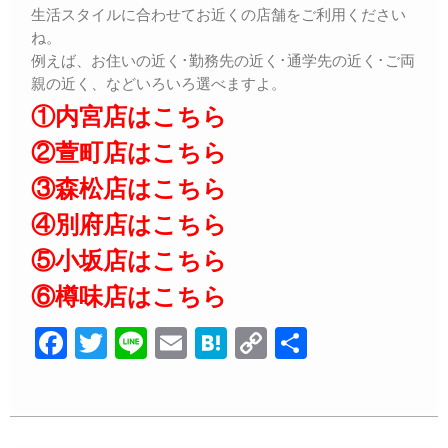
生活スタイルに合わせてお近くの店舗をご利用ください
ね。
例えば、お住いの近く･勤務先の近く･通学先の近く･ご両
親の近く、などいろいろ選べますよ。
①内宮店はこちら
②萱町店はこちら
③森松店はこちら
④別府店はこちら
⑤小坂店はこちら
⑥樽味店はこちら
F
T
Li
E
H
C
共
a
wi
n
m
at
o
有
c
tt
e
ail
e
p
e
er
n
y