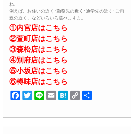
ね。
例えば、お住いの近く･勤務先の近く･通学先の近く･ご両
親の近く、などいろいろ選べますよ。
①内宮店はこちら
②萱町店はこちら
③森松店はこちら
④別府店はこちら
⑤小坂店はこちら
⑥樽味店はこちら
F
T
Li
E
H
C
共
a
wi
n
m
at
o
有
c
tt
e
ail
e
p
e
er
n
y
b
a
Li