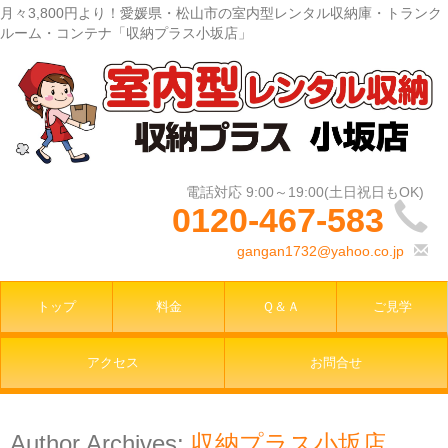
月々3,800円より！愛媛県・松山市の室内型レンタル収納庫・トランク
ルーム・コンテナ「収納プラス小坂店」
0120-467-583
gangan1732@yahoo.co.jp
トップ
料金
Ｑ＆Ａ
ご見学
アクセス
お問合せ
Author Archives:
収納プラス小坂店