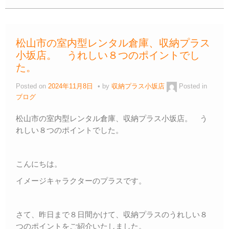
c
tt
e
ail
e
p
e
er
n
y
b
a
Li
松山市の室内型レンタル倉庫、収納プラス
o
n
小坂店。 うれしい８つのポイントでし
o
k
た。
k
Posted on
2024年11月8日
by
収納プラス小坂店
Posted in
ブログ
松山市の室内型レンタル倉庫、収納プラス小坂店。 う
れしい８つのポイントでした。
こんにちは。
イメージキャラクターのプラスです。
さて、昨日まで８日間かけて、収納プラスのうれしい８
つのポイントをご紹介いたしました。