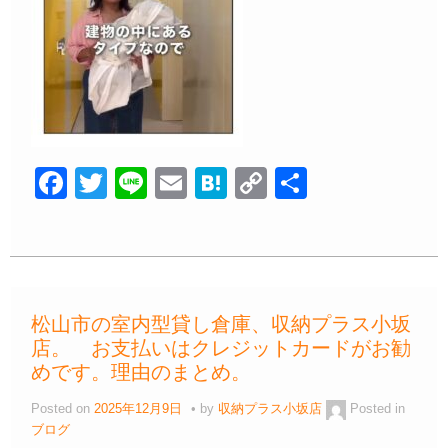
F
T
Li
E
H
C
共
a
wi
n
m
at
o
有
c
tt
e
ail
e
p
e
er
n
y
b
a
Li
松山市の室内型貸し倉庫、収納プラス小坂
o
n
店。 お支払いはクレジットカードがお勧
o
k
めです。理由のまとめ。
k
Posted on
2025年12月9日
by
収納プラス小坂店
Posted in
ブログ