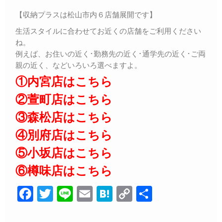
【収納プラスは松山市内６店舗展開です】
生活スタイルに合わせてお近くの店舗をご利用ください
ね。
例えば、お住いの近く･勤務先の近く･通学先の近く･ご両
親の近く、などいろいろ選べますよ。
①内宮店はこちら
②萱町店はこちら
③森松店はこちら
④別府店はこちら
⑤小坂店はこちら
⑥樽味店はこちら
F
T
Li
E
H
C
共
a
wi
n
m
at
o
有