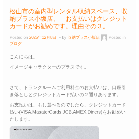
b
a
Li
松山市の室内型レンタル収納スペース、収
o
n
納プラス小坂店。 お支払いはクレジット
o
k
カードがお勧めです。理由その３。
k
Posted on
2025年12月8日
by
収納プラス小坂店
Posted in
ブログ
こんにちは。
イメージキャラクターのプラスです。
さて、トランクルームご利用料金のお支払いは、口座引
き落としとクレジットカード払いの２通りあります。
お支払いは、もし選べるのでしたら、クレジットカード
払い(VISA,MasaterCards,JCB,AMEX,Diners)をお勧めい
たします。