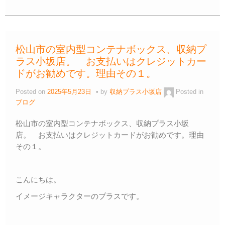
c
tt
e
ail
e
p
e
er
n
y
b
a
Li
松山市の室内型コンテナボックス、収納プ
o
n
ラス小坂店。 お支払いはクレジットカー
o
k
ドがお勧めです。理由その１。
k
Posted on
2025年5月23日
by
収納プラス小坂店
Posted in
ブログ
松山市の室内型コンテナボックス、収納プラス小坂
店。 お支払いはクレジットカードがお勧めです。理由
その１。
こんにちは。
イメージキャラクターのプラスです。