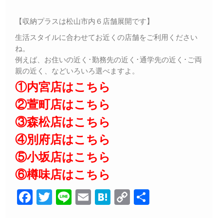
【収納プラスは松山市内６店舗展開です】
生活スタイルに合わせてお近くの店舗をご利用ください
ね。
例えば、お住いの近く･勤務先の近く･通学先の近く･ご両
親の近く、などいろいろ選べますよ。
①内宮店はこちら
②萱町店はこちら
③森松店はこちら
④別府店はこちら
⑤小坂店はこちら
⑥樽味店はこちら
F
T
Li
E
H
C
共
a
wi
n
m
at
o
有