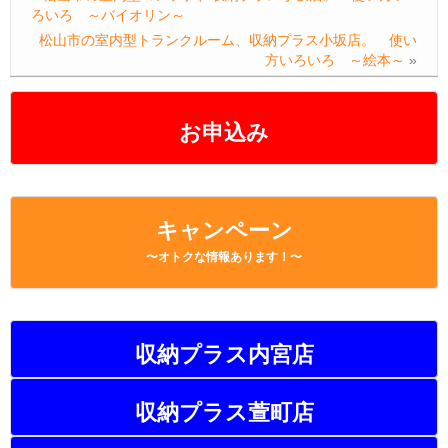
b
a
Li
ろいろ ～バイオリン～
o
n
松山市の室内型トランクルーム、収納プラス小坂店。 使い
方いろいろ ～絵本～
»
o
k
k
お申込み
キャンペーン
〜オトクな情報あります！〜
収納プラス内宮店
収納プラス萱町店