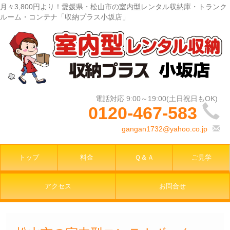
月々3,800円より！愛媛県・松山市の室内型レンタル収納庫・トランク
ルーム・コンテナ「収納プラス小坂店」
0120-467-583
gangan1732@yahoo.co.jp
トップ
料金
Ｑ＆Ａ
ご見学
アクセス
お問合せ