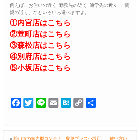
例えば、お住いの近く･勤務先の近く･通学先の近く･ご両
親の近く、などいろいろ選べますよ。
①内宮店はこちら
②萱町店はこちら
③森松店はこちら
④別府店はこちら
⑤小坂店はこちら
F
T
Li
E
H
C
共
a
wi
n
m
at
o
有
c
tt
e
ail
e
p
e
er
n
y
«
松山市の室内型コンテナ、収納プラス小坂店。 使い方い