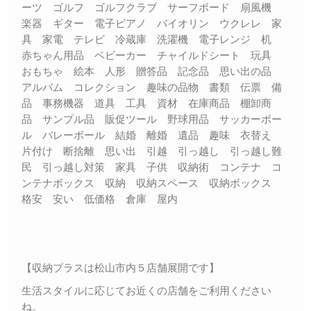
ーツ ゴルフ ゴルフクラブ サーフボード 扇風機
楽器 ギター 電子ピアノ バイオリン ウクレレ 家
具 家電 テレビ 冷蔵庫 洗濯機 電子レンジ 机
赤ちゃん用品 ベビーカー チャイルドシート 玩具
おもちゃ 絵本 人形 贈答品 記念品 思い出の品
アルバム コレクション 趣味の品物 書類 伝票 備
品 事務機器 道具 工具 資材 在庫商品 棚卸商
品 サンプル品 販促ツール 野球用品 サッカーボー
ル バレーボール 結婚 離婚 遺品 趣味 衣替え
片付け 断捨離 思い出 引越 引っ越し 引っ越し難
民 引っ越し対策 家具 子供 収納術 コンテナ コ
ンテナボックス 収納 収納スペース 収納ボックス
格安 安い 低価格 倉庫 屋内
【収納プラスは松山市内５店舗展開です】
生活スタイルに応じてお近くの店舗をご利用ください
ね。