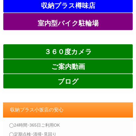
収納プラス樽味店
室内型バイク駐輪場
３６０度カメラ
ご案内動画
ブログ
収納プラス小坂店の安心
◯24時間･365日ご利用OK
◯定期点検･清掃･見回り