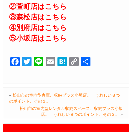
②萱町店はこちら
③森松店はこちら
④別府店はこちら
⑤小坂店はこちら
F
T
Li
E
H
C
共
a
wi
n
m
at
o
有
c
tt
e
ail
e
p
e
er
n
y
«
松山市の室内型倉庫、収納プラス小坂店。 うれしい８つ
b
a
Li
のポイント、その１。
o
n
松山市の室内型レンタル収納スペース、収納プラス小坂
店。 うれしい８つのポイント、その３。
»
o
k
k