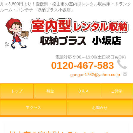
月々3,800円より！愛媛県・松山市の室内型レンタル収納庫・トランク
ルーム・コンテナ「収納プラス小坂店」
0120-467-583
gangan1732@yahoo.co.jp
トップ
料金
Ｑ＆Ａ
ご見学
アクセス
お問合せ