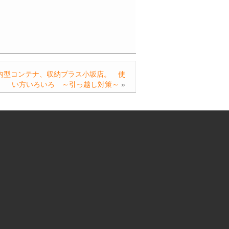
内型コンテナ、収納プラス小坂店。 使
い方いろいろ ～引っ越し対策～
»