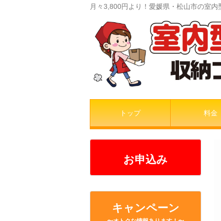
月々3,800円より！愛媛県・松山市の
トップ
料金
お申込み
キャンペーン
〜オトクな情報あります！〜