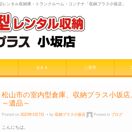
室内型レンタル収納庫・トランクルーム・コンテナ「収納プラス小坂店」
Ｑ＆Ａ
ご見学
松山市の室内型倉庫、収納プラス小坂
～遺品～
Posted on
2023年3月7日
by
収納プラス小坂店
Posted in
ブログ
こんにちは。