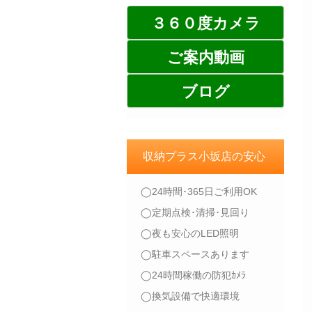
３６０度カメラ
ご案内動画
ブログ
収納プラス小坂店の安心
◯24時間･365日ご利用OK
◯定期点検･清掃･見回り
◯夜も安心のLED照明
◯駐車スペースあります
◯24時間稼働の防犯ｶﾒﾗ
◯換気設備で快適環境