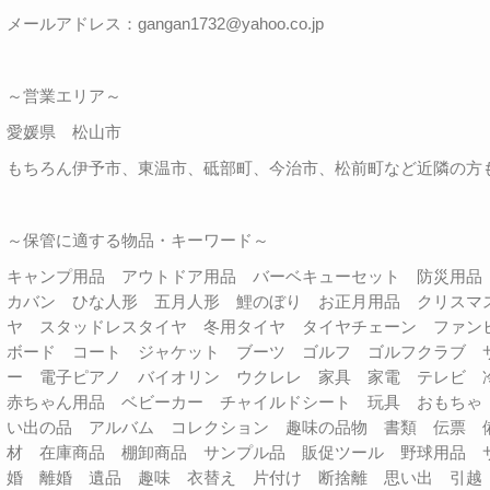
メールアドレス：gangan1732@yahoo.co.jp
～営業エリア～
愛媛県 松山市
もちろん伊予市、東温市、砥部町、今治市、松前町など近隣の方
～保管に適する物品・キーワード～
キャンプ用品 アウトドア用品 バーベキューセット 防災用
カバン ひな人形 五月人形 鯉のぼり お正月用品 クリスマ
ヤ スタッドレスタイヤ 冬用タイヤ タイヤチェーン ファン
ボード コート ジャケット ブーツ ゴルフ ゴルフクラブ 
ー 電子ピアノ バイオリン ウクレレ 家具 家電 テレビ
赤ちゃん用品 ベビーカー チャイルドシート 玩具 おもちゃ
い出の品 アルバム コレクション 趣味の品物 書類 伝票 
材 在庫商品 棚卸商品 サンプル品 販促ツール 野球用品 
婚 離婚 遺品 趣味 衣替え 片付け 断捨離 思い出 引越