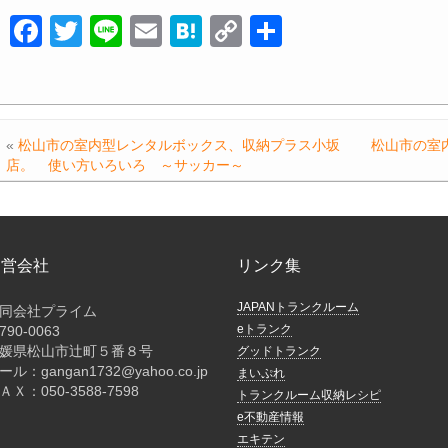
F
T
Li
E
H
C
共
a
wi
n
m
at
o
有
c
tt
e
ail
e
p
e
er
n
y
«
松山市の室内型レンタルボックス、収納プラス小坂
松山市の室
b
a
Li
店。 使い方いろいろ ～サッカー～
o
n
o
k
k
運営会社
リンク集
JAPANトランクルーム
同会社プライム
eトランク
790-0063
媛県松山市辻町５番８号
グッドトランク
ール：gangan1732@yahoo.co.jp
まいぷれ
ＡＸ：050-3588-7598
トランクルーム収納レシピ
e不動産情報
エキテン