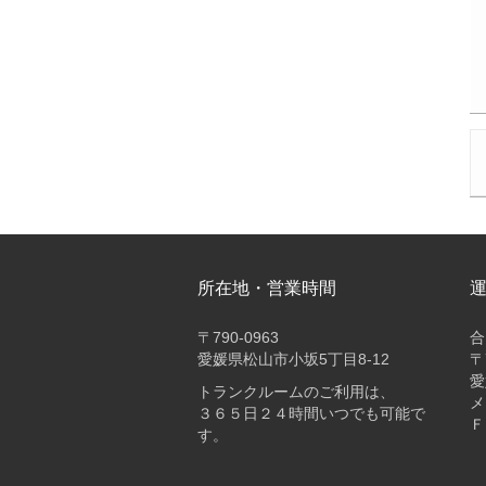
所在地・営業時間
〒
790-0963
合
愛媛県松山市小坂5丁目8-12
〒
愛
トランクルームのご利用は、
メ
３６５日２４時間いつでも可能で
Ｆ
す。