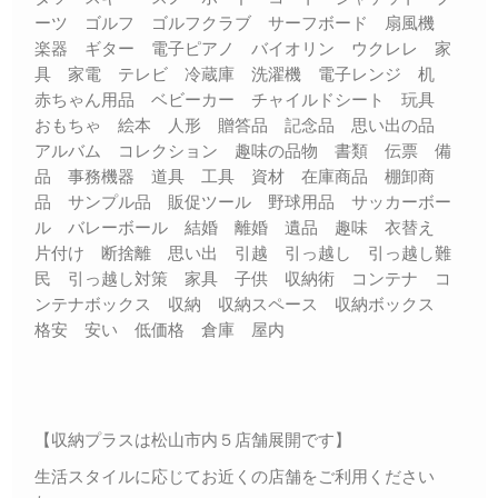
ーツ ゴルフ ゴルフクラブ サーフボード 扇風機
楽器 ギター 電子ピアノ バイオリン ウクレレ 家
具 家電 テレビ 冷蔵庫 洗濯機 電子レンジ 机
赤ちゃん用品 ベビーカー チャイルドシート 玩具
おもちゃ 絵本 人形 贈答品 記念品 思い出の品
アルバム コレクション 趣味の品物 書類 伝票 備
品 事務機器 道具 工具 資材 在庫商品 棚卸商
品 サンプル品 販促ツール 野球用品 サッカーボー
ル バレーボール 結婚 離婚 遺品 趣味 衣替え
片付け 断捨離 思い出 引越 引っ越し 引っ越し難
民 引っ越し対策 家具 子供 収納術 コンテナ コ
ンテナボックス 収納 収納スペース 収納ボックス
格安 安い 低価格 倉庫 屋内
【収納プラスは松山市内５店舗展開です】
生活スタイルに応じてお近くの店舗をご利用ください