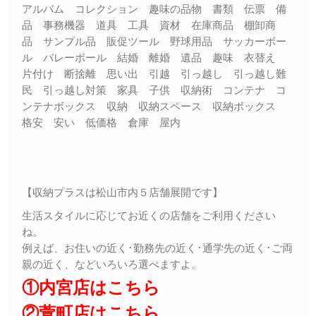
アルバム コレクション 趣味の品物 書類 伝票 備
品 事務機器 道具 工具 資材 在庫商品 棚卸商
品 サンプル品 販促ツール 野球用品 サッカーボー
ル バレーボール 結婚 離婚 遺品 趣味 衣替え
片付け 断捨離 思い出 引越 引っ越し 引っ越し難
民 引っ越し対策 家具 子供 収納術 コンテナ コ
ンテナボックス 収納 収納スペース 収納ボックス
格安 安い 低価格 倉庫 屋内
【収納プラスは松山市内５店舗展開です】
生活スタイルに応じてお近くの店舗をご利用ください
ね。
例えば、お住いの近く･勤務先の近く･通学先の近く･ご両
親の近く、などいろいろ選べますよ。
①内宮店はこちら
②萱町店はこちら