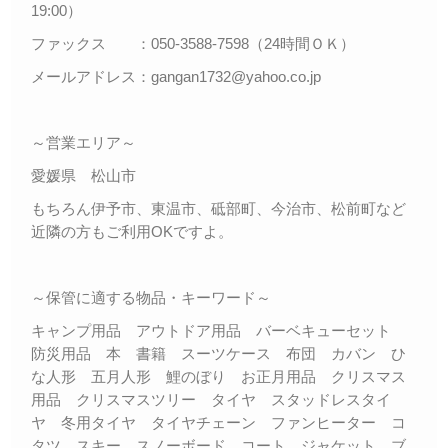
19:00）
ファックス ：050-3588-7598（24時間ＯＫ）
メールアドレス：gangan1732@yahoo.co.jp
～営業エリア～
愛媛県 松山市
もちろん伊予市、東温市、砥部町、今治市、松前町など
近隣の方もご利用OKですよ。
～保管に適する物品・キーワード～
キャンプ用品 アウトドア用品 バーベキューセット
防災用品 本 書籍 スーツケース 布団 カバン ひ
な人形 五月人形 鯉のぼり お正月用品 クリスマス
用品 クリスマスツリー タイヤ スタッドレスタイ
ヤ 冬用タイヤ タイヤチェーン ファンヒーター コ
タツ スキー スノーボード コート ジャケット ブ