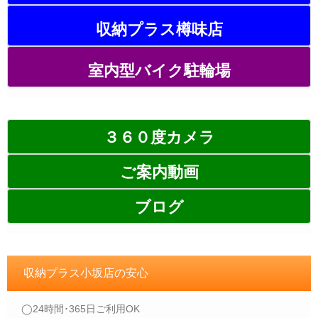
収納プラス樽味店
室内型バイク駐輪場
３６０度カメラ
ご案内動画
ブログ
収納プラス小坂店の安心
◯24時間･365日ご利用OK