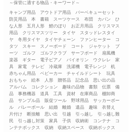
～保管に適する物品・キーワード～
キャンプ用品 アウトドア用品 バーベキューセット
防災用品 本 書籍 スーツケース 布団 カバン ひ
な人形 五月人形 鯉のぼり お正月用品 クリスマス
用品 クリスマスツリー タイヤ スタッドレスタイ
ヤ 冬用タイヤ タイヤチェーン ファンヒーター コ
タツ スキー スノーボード コート ジャケット ブ
ーツ ゴルフ ゴルフクラブ サーフボード 扇風機
楽器 ギター 電子ピアノ バイオリン ウクレレ 家
具 家電 テレビ 冷蔵庫 洗濯機 電子レンジ 机
赤ちゃん用品 ベビーカー チャイルドシート 玩具
おもちゃ 絵本 人形 贈答品 記念品 思い出の品
アルバム コレクション 趣味の品物 書類 伝票 備
品 事務機器 道具 工具 資材 在庫商品 棚卸商
品 サンプル品 販促ツール 野球用品 サッカーボー
ル バレーボール 結婚 離婚 遺品 趣味 衣替え
片付け 断捨離 思い出 引越 引っ越し 引っ越し難
民 引っ越し対策 家具 子供 収納術 コンテナ コ
ンテナボックス 収納 収納スペース 収納ボックス