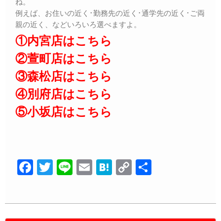
ね。
例えば、お住いの近く･勤務先の近く･通学先の近く･ご両
親の近く、などいろいろ選べますよ。
①内宮店はこちら
②萱町店はこちら
③森松店はこちら
④別府店はこちら
⑤小坂店はこちら
F
T
Li
E
H
C
共
a
wi
n
m
at
o
有
c
tt
e
ail
e
p
e
er
n
y