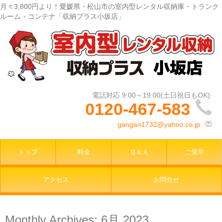
月々3,800円より！愛媛県・松山市の室内型レンタル収納庫・トランク
ルーム・コンテナ「収納プラス小坂店」
0120-467-583
gangan1732@yahoo.co.jp
トップ
料金
Ｑ＆Ａ
ご見学
アクセス
お問合せ
Monthly Archives:
6月 2023