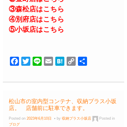
③森松店はこちら
④別府店はこちら
⑤小坂店はこちら
F
T
Li
E
H
C
共
a
wi
n
m
at
o
有
c
tt
e
ail
e
p
e
er
n
y
b
a
Li
松山市の室内型コンテナ、収納プラス小坂
o
n
店。 店舗前に駐車できます。
o
k
Posted on
2023年6月10日
by
収納プラス小坂店
Posted in
k
ブログ