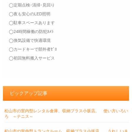
◯定期点検･清掃･見回り
◯夜も安心のLED照明
◯駐車スペースあります
◯24時間稼働の防犯ｶﾒﾗ
◯換気設備で快適環境
◯カードキーで部外者ｾﾞﾛ
◯初回無料搬入サービス
ピックアップ記事
松山市の室内型レンタル倉庫、収納プラス小坂店。 使い方いろい
ろ ～テニス～
松山市の室内型トランクルーム、収納プラス小坂店。 うれしい８