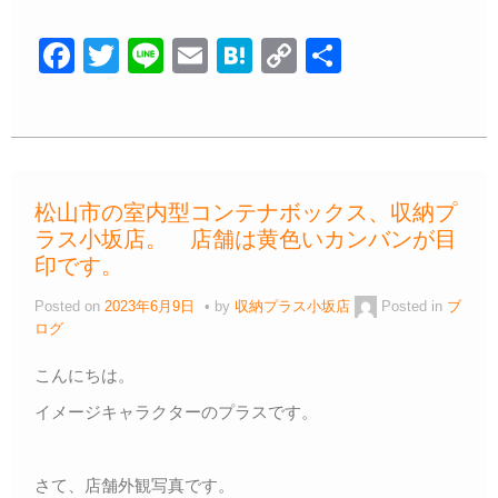
F
T
Li
E
H
C
共
a
wi
n
m
at
o
有
c
tt
e
ail
e
p
e
er
n
y
b
a
Li
松山市の室内型コンテナボックス、収納プ
o
n
ラス小坂店。 店舗は黄色いカンバンが目
o
k
印です。
k
Posted on
2023年6月9日
by
収納プラス小坂店
Posted in
ブ
ログ
こんにちは。
イメージキャラクターのプラスです。
さて、店舗外観写真です。