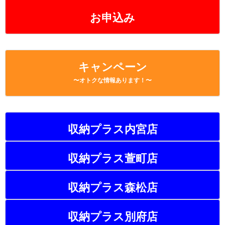
b
a
Li
お申込み
o
n
o
k
k
キャンペーン
〜オトクな情報あります！〜
収納プラス内宮店
収納プラス萱町店
収納プラス森松店
収納プラス別府店