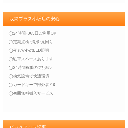
収納プラス小坂店の安心
◯24時間･365日ご利用OK
◯定期点検･清掃･見回り
◯夜も安心のLED照明
◯駐車スペースあります
◯24時間稼働の防犯ｶﾒﾗ
◯換気設備で快適環境
◯カードキーで部外者ｾﾞﾛ
◯初回無料搬入サービス
ピックアップ記事