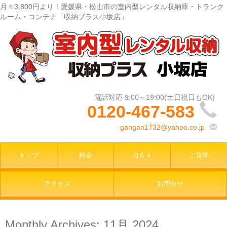
月々3,800円より！愛媛県・松山市の室内型レンタル収納庫・トランク
ルーム・コンテナ「収納プラス小坂店」
0120-467-583
gangan1732@yahoo.co.jp
トップ
料金
Ｑ＆Ａ
ご見学
アクセス
お問合せ
Monthly Archives:
11月 2024