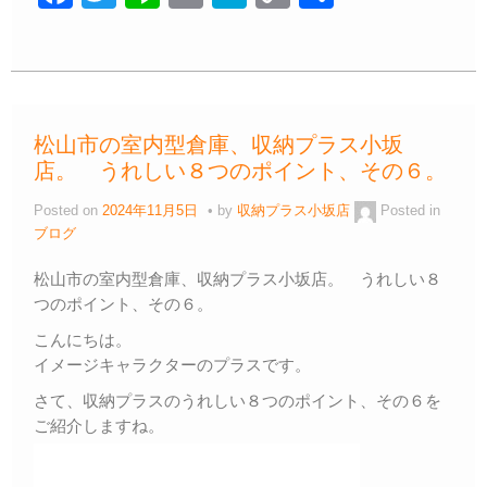
a
wi
n
m
at
o
有
c
tt
e
ail
e
p
e
er
n
y
b
a
Li
松山市の室内型倉庫、収納プラス小坂
o
n
店。 うれしい８つのポイント、その６。
o
k
Posted on
2024年11月5日
by
収納プラス小坂店
Posted in
k
ブログ
松山市の室内型倉庫、収納プラス小坂店。 うれしい８
つのポイント、その６。
こんにちは。
イメージキャラクターのプラスです。
さて、収納プラスのうれしい８つのポイント、その６を
ご紹介しますね。