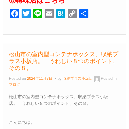
⑥樽味店はこちら
F
T
Li
E
H
C
共
a
wi
n
m
at
o
有
c
tt
e
ail
e
p
e
er
n
y
b
a
Li
松山市の室内型コンテナボックス、収納プ
o
n
ラス小坂店。 うれしい８つのポイント、
o
k
その８。
k
Posted on
2024年11月7日
by
収納プラス小坂店
Posted in
ブログ
松山市の室内型コンテナボックス、収納プラス小坂
店。 うれしい８つのポイント、その８。
こんにちは。