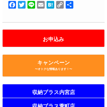
F
T
Li
E
H
C
共
a
wi
n
m
at
o
有
c
tt
e
ail
e
p
e
er
n
y
b
a
Li
お申込み
o
n
o
k
k
キャンペーン
〜オトクな情報あります！〜
収納プラス内宮店
収納プラス萱町店