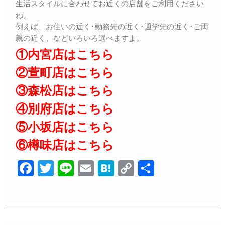
生活スタイルに合わせてお近くの店舗をご利用ください
ね。
例えば、お住いの近く･勤務先の近く･通学先の近く･ご両
親の近く、などいろいろ選べますよ。
①内宮店はこちら
②萱町店はこちら
③森松店はこちら
④別府店はこちら
⑤小坂店はこちら
⑥樽味店はこちら
F
T
Li
E
H
C
共
a
wi
n
m
at
o
有
c
tt
e
ail
e
p
e
er
n
y