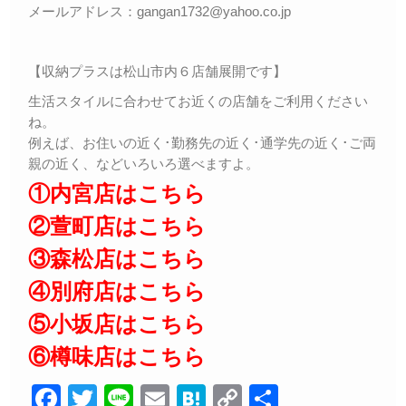
メールアドレス：gangan1732@yahoo.co.jp
【収納プラスは松山市内６店舗展開です】
生活スタイルに合わせてお近くの店舗をご利用ください
ね。
例えば、お住いの近く･勤務先の近く･通学先の近く･ご両
親の近く、などいろいろ選べますよ。
①内宮店はこちら
②萱町店はこちら
③森松店はこちら
④別府店はこちら
⑤小坂店はこちら
⑥樽味店はこちら
F
T
Li
E
H
C
共