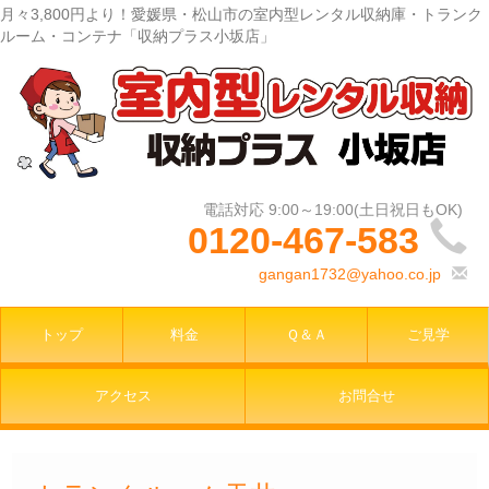
月々3,800円より！愛媛県・松山市の室内型レンタル収納庫・トランク
ルーム・コンテナ「収納プラス小坂店」
0120-467-583
gangan1732@yahoo.co.jp
トップ
料金
Ｑ＆Ａ
ご見学
アクセス
お問合せ