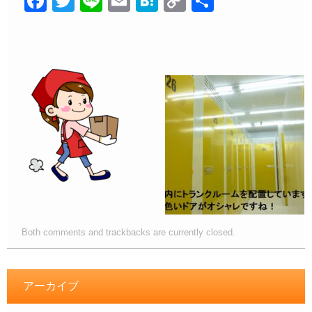
F
T
Li
E
H
C
共
a
wi
n
m
at
o
有
c
tt
e
ail
e
p
e
er
n
y
b
a
Li
o
n
o
k
k
Both comments and trackbacks are currently closed.
アーカイブ