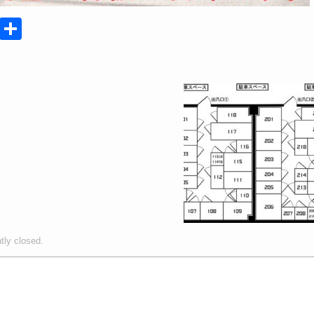
C
共
o
有
p
y
Li
n
k
tly closed.