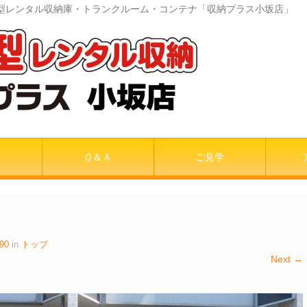
室内型レンタル収納庫・トランクルーム・コンテナ「収納プラス小坂店」
Ｑ＆Ａ
ご見学
90
in
トップ
Next →