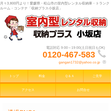
月々3,800円より！愛媛県・松山市の室内型レンタル収納庫・トランク
ルーム・コンテナ「収納プラス小坂店」
0120-467-583
gangan1732@yahoo.co.jp
トップ
料金
Ｑ＆Ａ
ご見学
アクセス
お問合せ