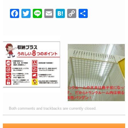
F
T
Li
E
H
C
共
a
wi
n
m
at
o
有
c
tt
e
ail
e
p
e
er
n
y
b
a
Li
o
n
o
k
k
Both comments and trackbacks are currently closed.